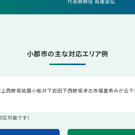
代表取締役 鳥屋直弘
小郡市の主な対応エリア例
田
上西鰺坂
祇園
小板井
下岩田
下西鰺坂
津古
寺福童
希みが丘
干
対応可能です！