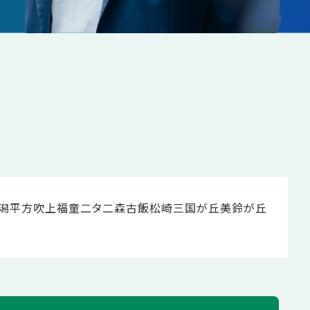
潟
平方
吹上
福童
二タ
二森
古飯
松崎
三国が丘
美鈴が丘