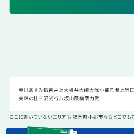
赤川
あすみ
稲吉
井上
大板井
大崎
大保
小郡
乙隈
上岩
美鈴の杜
三沢
光行
八坂
山隈
横隈
力武
ここに書いていないエリアも 福岡県小郡市ならどこでも