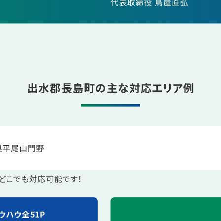
代表取締役 鳥屋直弘
出水郡長島町の主な対応エリア例
巣
平尾
山門野
どこでも対応可能です！
ウハウ全51P