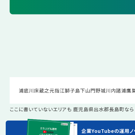
浦底
川床
蔵之元
指江
獅子島
下山門野
城川内
諸浦
鷹
ここに書いていないエリアも 鹿児島県出水郡長島町なら
企業YouTubeの運用ノ