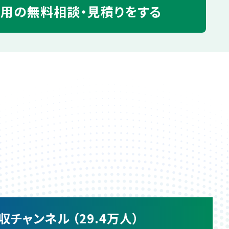
運用の
無料相談・見積りをする
収チャンネル （29.4万人）