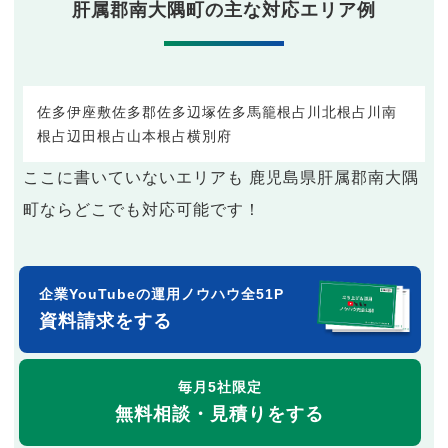
肝属郡南大隅町の主な対応エリア例
佐多伊座敷
佐多郡
佐多辺塚
佐多馬籠
根占川北
根占川南
根占辺田
根占山本
根占横別府
ここに書いていないエリアも 鹿児島県肝属郡南大隅
町ならどこでも対応可能です！
企業YouTubeの運用ノウハウ全51P
資料請求をする
毎月5社限定
無料相談・見積りをする