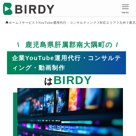
menu
ホーム
サービス
YouTube運用代行・コンサルティング
対応エリア
九州
鹿児
鹿児島県肝属郡南大隅町の
企業YouTube運用代行・コンサルテ
ィング・動画制作
BIRDY
は