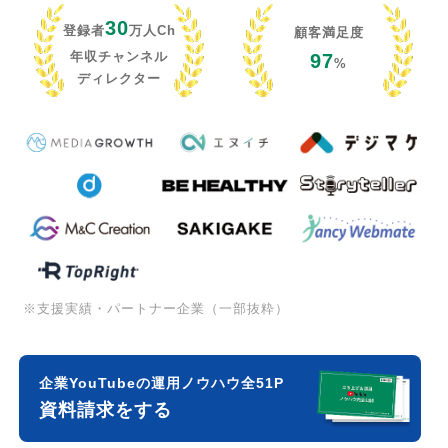
30
登録者
万人Ch
顧客満足度
年収チャンネル
97
%
ディレクター
※支援実績・パートナー企業（一部抜粋）
企業YouTubeの運用ノウハウ全51P
資料請求をする