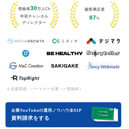
30
登録者
万人Ch
顧客満足度
年収チャンネル
97
%
ディレクター
※支援実績・パートナー企業（一部抜粋）
企業YouTubeの運用ノウハウ全51P
資料請求をする