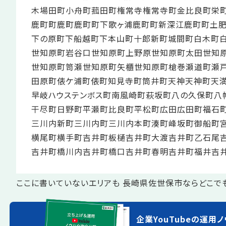
木場田町
小舟町
菰田町
権常寺
権常寺町
金比良町
栄
鹿町町鹿町
鹿町町下歌ヶ浦
鹿町町新深江
鹿町町土肥
下の原町
下船越町
下本山町
十郎新町
城間町
白木町
世知原町岩谷口
世知原町上野原
世知原町太田
世知
世知原町笥瀬
世知原町矢櫃
世知原町槍巻
瀬道町
瀬
田原町
俵ケ浦町
俵町
知見寺町
筒井町
天神
天神町
天
早岐
ハウステンボス町
南風崎町
萩坂町
八の久保町
八
干尽町
日野町
平瀬町
比良町
平松町
広田
広田町
福石
三川内新町
三川内町
三川内本町
湊町
峰坂町
御船町
横尾町
横手町
吉井町板樋
吉井町大渡
吉井町乙石尾
吉井町橋川内
吉井町橋口
吉井町春明
吉井町福井
吉
ここに書いていないエリアも 長崎県佐世保市ならどこで
企業YouTubeの運用ノ