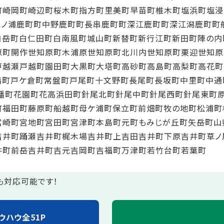
町
崎岡町
崎辺町
桜木町
指方町
里美町
早苗町
椎木町
塩浜町
塩浸
ノ浦
鹿町町中野
鹿町町長串
鹿町町深江
鹿町町深江潟
鹿町町
白岳町
白仁田町
白南風町
城山町
新替町
新行江町
新田町
陣の内
原町開作
世知原町木浦原
世知原町北川内
世知原町栗迎
世知原
戸越
瀬戸越町
園田町
大黒町
大塔町
高砂町
高島町
高梨町
高花町
満町
戸ケ倉町
常盤町
戸尾町
十文野町
長尾町
長坂町
中里町
中通
幡町
花園町
花高
浜田町
針尾北町
針尾中町
針尾西町
針尾東町
町
福田町
藤原町
船越町
母ケ浦町
保立町
前畑町
牧の地町
松浦町
宮崎町
宮地町
宮田町
宮津町
本島町
元町
もみじが丘町
矢岳町
山
吉井町踊瀬
吉井町梶木場
吉井町上吉田
吉井町下原
吉井町草ノ
井町前岳
吉井町吉元
吉岡町
吉福町
万津町
若竹台町
若葉町
も対応可能です！
ウハウ全51P