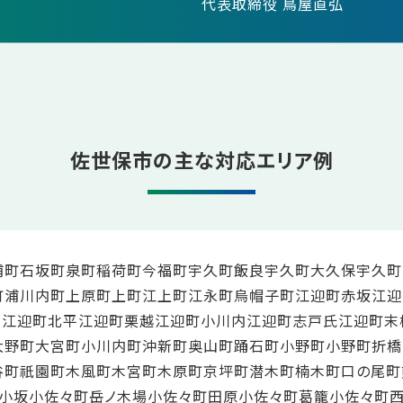
代表取締役 鳥屋直弘
佐世保市の主な対応エリア例
浦町
石坂町
泉町
稲荷町
今福町
宇久町飯良
宇久町大久保
宇久町
町
浦川内町
上原町
上町
江上町
江永町
烏帽子町
江迎町赤坂
江迎
田
江迎町北平
江迎町栗越
江迎町小川内
江迎町志戸氏
江迎町末
大野町
大宮町
小川内町
沖新町
奥山町
踊石町
小野町
小野町
折橋
谷町
祇園町
木風町
木宮町
木原町
京坪町
潜木町
楠木町
口の尾町
小坂
小佐々町岳ノ木場
小佐々町田原
小佐々町葛籠
小佐々町