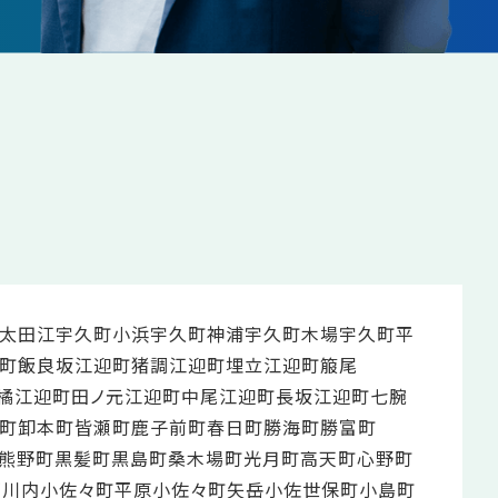
太田江
宇久町小浜
宇久町神浦
宇久町木場
宇久町平
町飯良坂
江迎町猪調
江迎町埋立
江迎町箙尾
橘
江迎町田ノ元
江迎町中尾
江迎町長坂
江迎町七腕
町
卸本町
皆瀬町
鹿子前町
春日町
勝海町
勝富町
熊野町
黒髪町
黒島町
桑木場町
光月町
高天町
心野町
西川内
小佐々町平原
小佐々町矢岳
小佐世保町
小島町