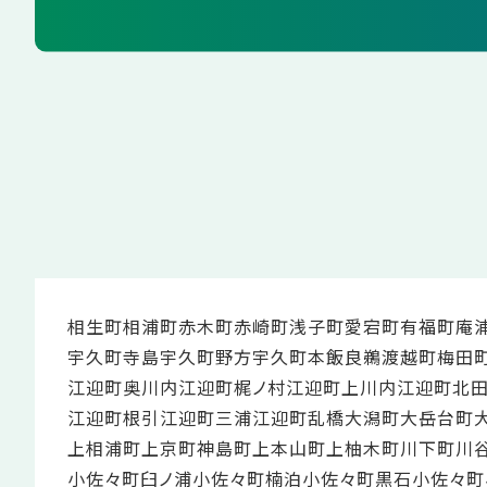
相生町
相浦町
赤木町
赤崎町
浅子町
愛宕町
有福町
庵
宇久町寺島
宇久町野方
宇久町本飯良
鵜渡越町
梅田
江迎町奥川内
江迎町梶ノ村
江迎町上川内
江迎町北
江迎町根引
江迎町三浦
江迎町乱橋
大潟町
大岳台町
上相浦町
上京町
神島町
上本山町
上柚木町
川下町
川
小佐々町臼ノ浦
小佐々町楠泊
小佐々町黒石
小佐々町