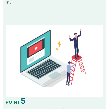
す。
5
POINT