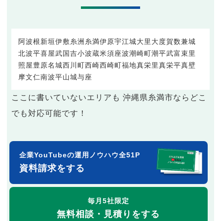
阿波根
新垣
伊敷
糸洲
糸満
伊原
宇江城
大里
大度
賀数
兼城
北波平
喜屋武
国吉
小波蔵
米須
座波
潮崎町
潮平
武富
束里
照屋
豊原
名城
西川町
西崎
西崎町
福地
真栄里
真栄平
真壁
摩文仁
南波平
山城
与座
ここに書いていないエリアも 沖縄県糸満市ならどこ
でも対応可能です！
企業YouTubeの運用ノウハウ全51P
資料請求をする
毎月5社限定
無料相談・見積りをする