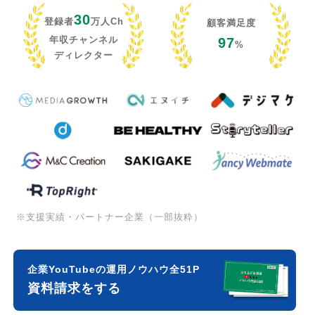
30
登録者
万人Ch
顧客満足度
年収チャンネル
97
%
ディレクター
※支援実績・パートナー企業（一部抜粋）
企業YouTubeの運用ノウハウ全51P
資料請求をする