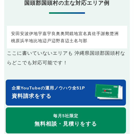
国頭郡国頭村の主な対応エリア例
安田
安波
伊地
宇嘉
宇良
奥
奥間
鏡地
宜名真
佐手
謝敷
楚洲
桃原
浜
半地
比地
辺戸
辺野喜
辺土名
与那
ここに書いていないエリアも 沖縄県国頭郡国頭村な
らどこでも対応可能です！
企業YouTubeの運用ノウハウ全51P
資料請求をする
毎月5社限定
無料相談・見積りをする