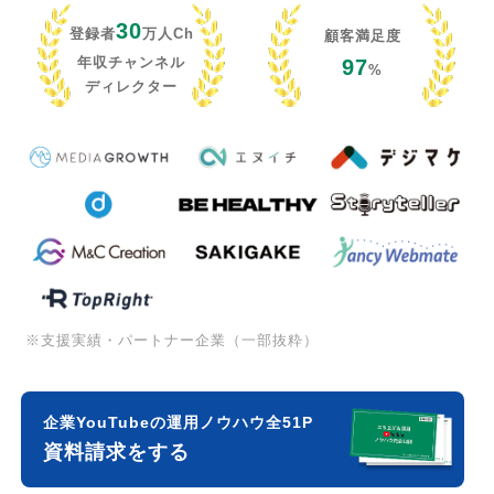
30
登録者
万人Ch
顧客満足度
年収チャンネル
97
%
ディレクター
※支援実績・パートナー企業（一部抜粋）
企業YouTubeの運用ノウハウ全51P
資料請求をする