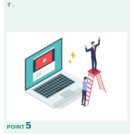
す。
5
POINT