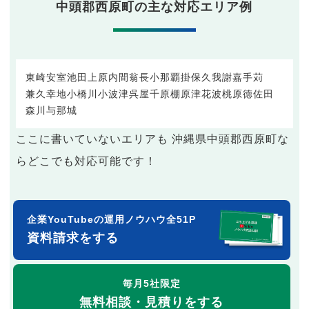
中頭郡西原町の主な対応エリア例
東崎
安室
池田
上原
内間
翁長
小那覇
掛保久
我謝
嘉手苅
兼久
幸地
小橋川
小波津
呉屋
千原
棚原
津花波
桃原
徳佐田
森川
与那城
ここに書いていないエリアも 沖縄県中頭郡西原町な
らどこでも対応可能です！
企業YouTubeの運用ノウハウ全51P
資料請求をする
毎月5社限定
無料相談・見積りをする