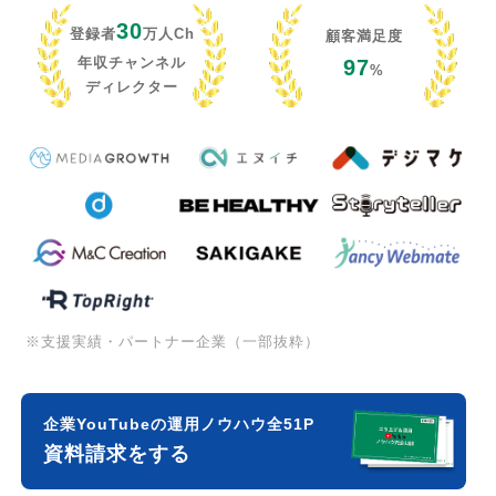
30
登録者
万人Ch
顧客満足度
年収チャンネル
97
%
ディレクター
※支援実績・パートナー企業（一部抜粋）
企業YouTubeの運用ノウハウ全51P
資料請求をする