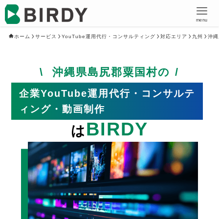
menu
ホーム
サービス
YouTube運用代行・コンサルティング
対応エリア
九州
沖縄
沖縄県島尻郡粟国村の
企業YouTube運用代行・コンサルテ
ィング・動画制作
BIRDY
は