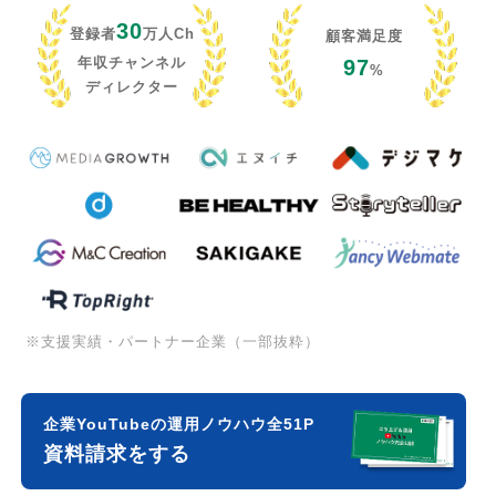
30
登録者
万人Ch
顧客満足度
年収チャンネル
97
%
ディレクター
※支援実績・パートナー企業（一部抜粋）
企業YouTubeの運用ノウハウ全51P
資料請求をする