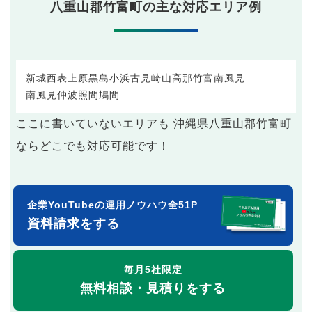
八重山郡竹富町の主な対応エリア例
新城
西表
上原
黒島
小浜
古見
崎山
高那
竹富
南風見
南風見仲
波照間
鳩間
ここに書いていないエリアも 沖縄県八重山郡竹富町
ならどこでも対応可能です！
企業YouTubeの運用ノウハウ全51P
資料請求をする
毎月5社限定
無料相談・見積りをする