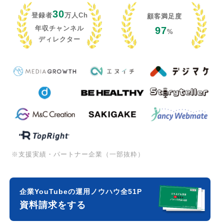
30
登録者
万人Ch
顧客満足度
年収チャンネル
97
%
ディレクター
※支援実績・パートナー企業（一部抜粋）
企業YouTubeの運用ノウハウ全51P
資料請求をする