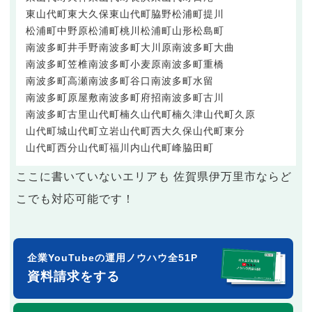
東山代町東大久保
東山代町脇野
松浦町提川
松浦町中野原
松浦町桃川
松浦町山形
松島町
南波多町井手野
南波多町大川原
南波多町大曲
南波多町笠椎
南波多町小麦原
南波多町重橋
南波多町高瀬
南波多町谷口
南波多町水留
南波多町原屋敷
南波多町府招
南波多町古川
南波多町古里
山代町楠久
山代町楠久津
山代町久原
山代町城
山代町立岩
山代町西大久保
山代町東分
山代町西分
山代町福川内
山代町峰
脇田町
ここに書いていないエリアも 佐賀県伊万里市ならど
こでも対応可能です！
企業YouTubeの運用ノウハウ全51P
資料請求をする