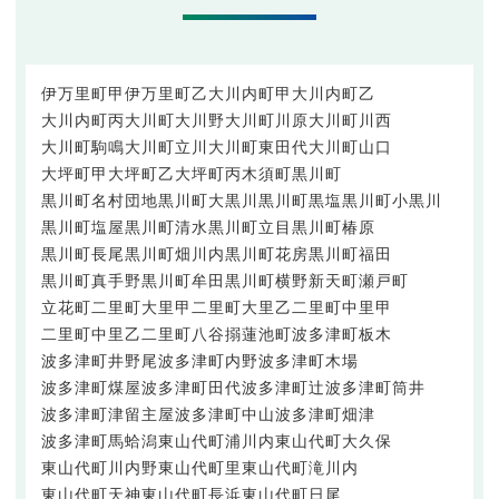
伊万里町甲
伊万里町乙
大川内町甲
大川内町乙
大川内町丙
大川町大川野
大川町川原
大川町川西
大川町駒鳴
大川町立川
大川町東田代
大川町山口
大坪町甲
大坪町乙
大坪町丙
木須町
黒川町
黒川町名村団地
黒川町大黒川
黒川町黒塩
黒川町小黒川
黒川町塩屋
黒川町清水
黒川町立目
黒川町椿原
黒川町長尾
黒川町畑川内
黒川町花房
黒川町福田
黒川町真手野
黒川町牟田
黒川町横野
新天町
瀬戸町
立花町
二里町大里甲
二里町大里乙
二里町中里甲
二里町中里乙
二里町八谷搦
蓮池町
波多津町板木
波多津町井野尾
波多津町内野
波多津町木場
波多津町煤屋
波多津町田代
波多津町辻
波多津町筒井
波多津町津留主屋
波多津町中山
波多津町畑津
波多津町馬蛤潟
東山代町浦川内
東山代町大久保
東山代町川内野
東山代町里
東山代町滝川内
東山代町天神
東山代町長浜
東山代町日尾