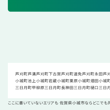
芦刈町芦溝
芦刈町下古賀
芦刈町道免
芦刈町永田
芦
小城町池上
小城町岩蔵
小城町栗原
小城町畑田
小城
三日月町甲柳原
三日月町長神田
三日月町樋口
三日
ここに書いていないエリアも 佐賀県小城市ならどこでも