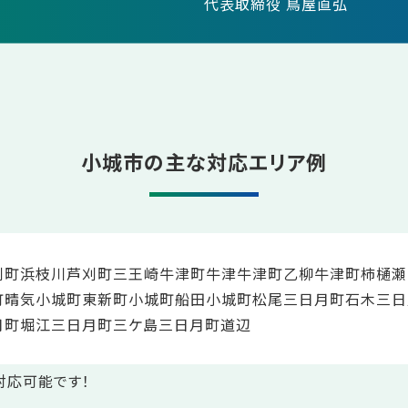
代表取締役 鳥屋直弘
小城市の主な対応エリア例
刈町浜枝川
芦刈町三王崎
牛津町牛津
牛津町乙柳
牛津町柿樋瀬
町晴気
小城町東新町
小城町船田
小城町松尾
三日月町石木
三日
月町堀江
三日月町三ケ島
三日月町道辺
対応可能です！