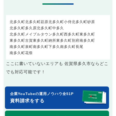
北多久町
北多久町莇原
北多久町小侍
北多久町砂原
北多久町多久原
北多久町中多久
北多久町メイプルタウン
多久町
西多久町
東多久町
東多久町古賀
東多久町納所
東多久町別府
南多久町
南多久町泉町
南多久町下多久
南多久町長尾
南多久町花祭
ここに書いていないエリアも 佐賀県多久市ならどこ
でも対応可能です！
企業YouTubeの運用ノウハウ全51P
資料請求をする