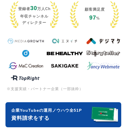
30
登録者
万人Ch
顧客満足度
年収チャンネル
97
%
ディレクター
※支援実績・パートナー企業（一部抜粋）
企業YouTubeの運用ノウハウ全51P
資料請求をする