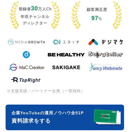
30
登録者
万人Ch
顧客満足度
年収チャンネル
97
%
ディレクター
※支援実績・パートナー企業（一部抜粋）
企業YouTubeの運用ノウハウ全51P
資料請求をする