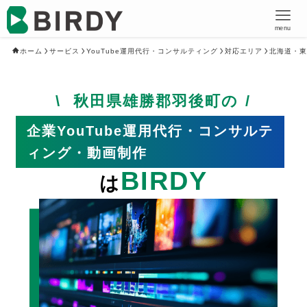
menu
ホーム
サービス
YouTube運用代行・コンサルティング
対応エリア
北海道・東
秋田県雄勝郡羽後町の
企業YouTube運用代行・コンサルテ
ィング・動画制作
BIRDY
は