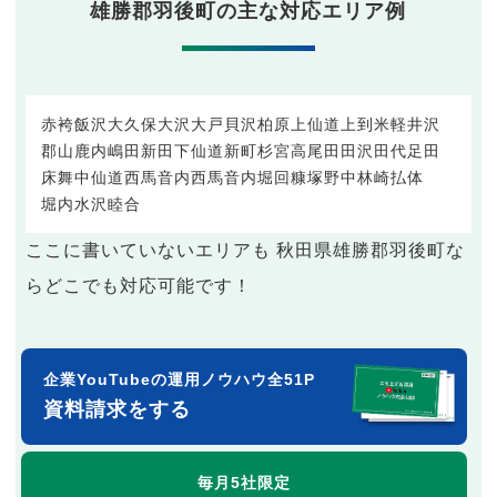
雄勝郡羽後町の主な対応エリア例
赤袴
飯沢
大久保
大沢
大戸
貝沢
柏原
上仙道
上到米
軽井沢
郡山
鹿内
嶋田新田
下仙道
新町
杉宮
高尾田
田沢
田代
足田
床舞
中仙道
西馬音内
西馬音内堀回
糠塚
野中
林崎
払体
堀内
水沢
睦合
ここに書いていないエリアも 秋田県雄勝郡羽後町な
らどこでも対応可能です！
企業YouTubeの運用ノウハウ全51P
資料請求をする
毎月5社限定