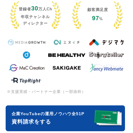
30
登録者
万人Ch
顧客満足度
年収チャンネル
97
%
ディレクター
※支援実績・パートナー企業（一部抜粋）
企業YouTubeの運用ノウハウ全51P
資料請求をする