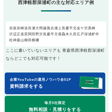
西津軽郡深浦町の主な対応エリア例
岩坂
岩崎
追良瀬
大間越
風合瀬
上長慶平
北金ケ沢
黒崎
沢辺
正道尻
関
田野沢
長慶平
月屋
驫木
久田
広戸
深浦
舮作
松神
森山
柳田
横磯
ここに書いていないエリアも 青森県西津軽郡深浦町
ならどこでも対応可能です！
企業YouTubeの運用ノウハウ全51P
資料請求をする
毎月5社限定
無料相談・見積りをする