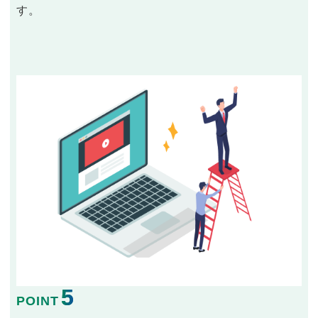
す。
5
POINT