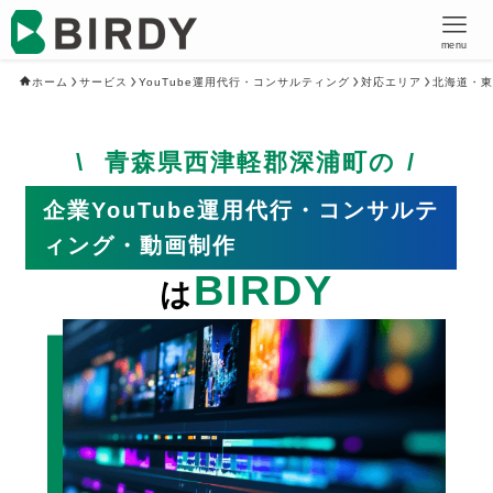
menu
ホーム
サービス
YouTube運用代行・コンサルティング
対応エリア
北海道・東
青森県西津軽郡深浦町の
企業YouTube運用代行・コンサルテ
ィング・動画制作
BIRDY
は