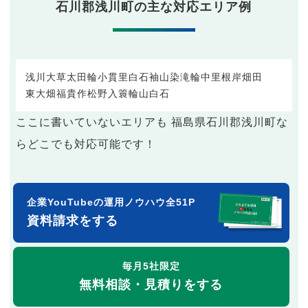
石川郡浅川町の主な対応エリア例
浅川
大草
太田輪
小貫
里白石
袖山
染
滝輪
中里
根岸
畑田
東大畑
福貴作
松野入
簑輪
山白石
ここに書いていないエリアも 福島県石川郡浅川町な
らどこでも対応可能です！
企業YouTubeの運用ノウハウ全51P
資料請求をする
毎月5社限定
無料相談・見積りをする