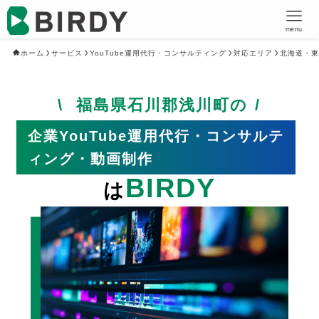
menu
ホーム
サービス
YouTube運用代行・コンサルティング
対応エリア
北海道・東
福島県石川郡浅川町の
企業YouTube運用代行・コンサルテ
ィング・動画制作
BIRDY
は