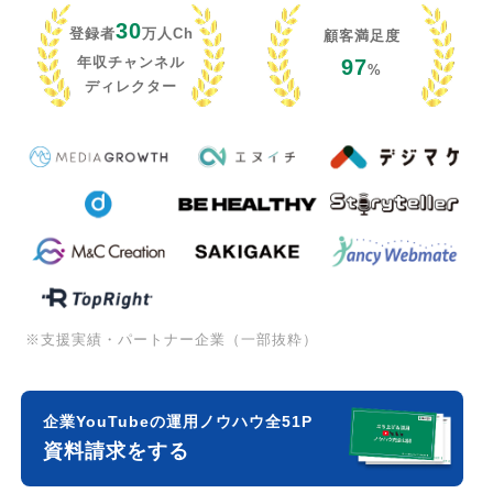
30
登録者
万人Ch
顧客満足度
年収チャンネル
97
%
ディレクター
※支援実績・パートナー企業（一部抜粋）
企業YouTubeの運用ノウハウ全51P
資料請求をする