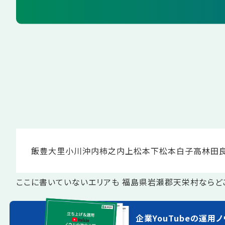
飯豊
大里
小川
沖内
柿之内
上松本
下松本
白子
高林
田
ここに書いていないエリアも 福島県岩瀬郡天栄村ならど
企業YouTubeの運用ノ