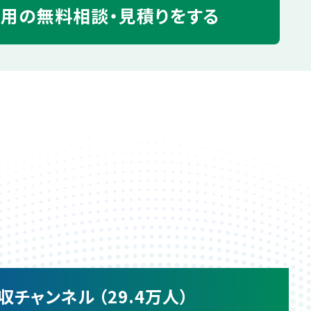
運用の
無料相談・見積りをする
収チャンネル （29.4万人）