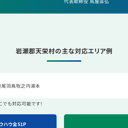
代表取締役 鳥屋直弘
岩瀬郡天栄村の主な対応エリア例
良尾
羽鳥
牧之内
湯本
こでも対応可能です！
ウハウ全51P