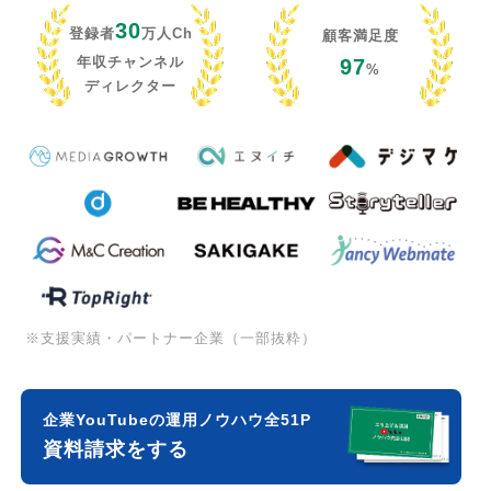
30
登録者
万人Ch
顧客満足度
年収チャンネル
97
%
ディレクター
※支援実績・パートナー企業（一部抜粋）
企業YouTubeの運用ノウハウ全51P
資料請求をする