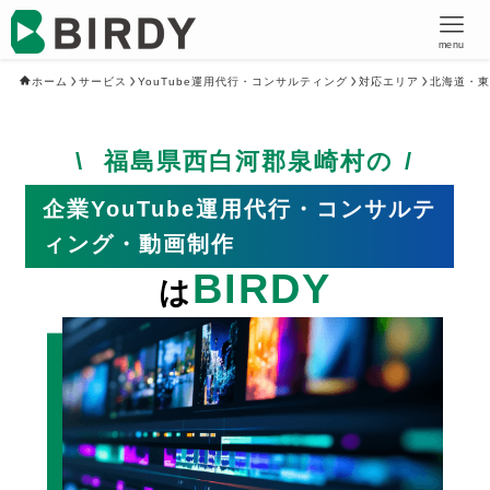
menu
ホーム
サービス
YouTube運用代行・コンサルティング
対応エリア
北海道・東
福島県西白河郡泉崎村の
企業YouTube運用代行・コンサルテ
ィング・動画制作
BIRDY
は