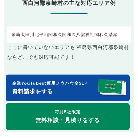
西白河郡泉崎村の主な対応エリア例
泉崎
太田川
北平山
関和久
関和久八雲神社
関和久
踏瀬
ここに書いていないエリアも 福島県西白河郡泉崎村
ならどこでも対応可能です！
企業YouTubeの運用ノウハウ全51P
資料請求をする
毎月5社限定
無料相談・見積りをする