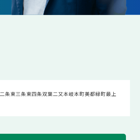
二条
東三条
東四条
双葉
二又
本岐
本町
美都
緑町
最上