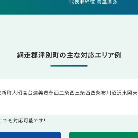
代表取締役 鳥屋直弘
網走郡津別町の主な対応エリア例
栄
新町
大昭
高台
達美
豊永
西二条
西三条
西四条
布川
沼沢
東岡
東
こでも対応可能です！