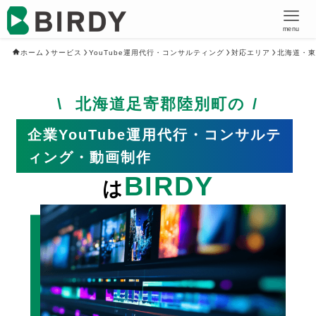
menu
ホーム
サービス
YouTube運用代行・コンサルティング
対応エリア
北海道・東
北海道足寄郡陸別町の
企業YouTube運用代行・コンサルテ
ィング・動画制作
BIRDY
は