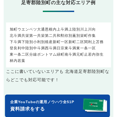
足寄郡陸別町の主な対応エリア例
旭町
ウエンベツ
大通
恩根内
上斗満
上陸別
川上
川向
北斗満
共栄第一
共栄第二
共和
勲祢別
薫別
栄町
作集
下斗満
下陸別
小利別
殖産
新町一区
新町二区
関
利上
苫務
登良利
中陸別
中斗満
西斗満
日宗
東斗満
東一条一区
東一条二区
分線
ポントマム
緑町
南斗満
元町
止若内
弥生
林内
若葉
ここに書いていないエリアも 北海道足寄郡陸別町な
らどこでも対応可能です！
企業YouTubeの運用ノウハウ全51P
資料請求をする