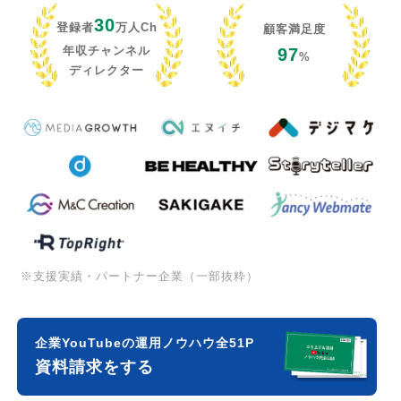
30
登録者
万人Ch
顧客満足度
年収チャンネル
97
%
ディレクター
※支援実績・パートナー企業（一部抜粋）
企業YouTubeの運用ノウハウ全51P
資料請求をする