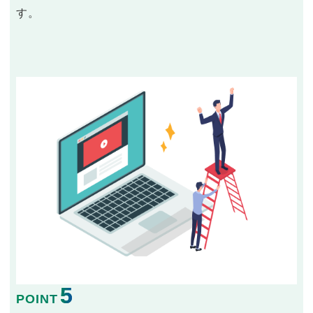
す。
5
POINT