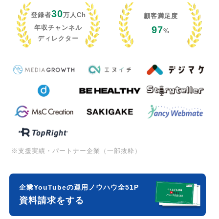
30
登録者
万人Ch
顧客満足度
年収チャンネル
97
%
ディレクター
※支援実績・パートナー企業（一部抜粋）
企業YouTubeの運用ノウハウ全51P
資料請求をする