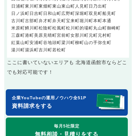
日浦町
東川町
東畑町
東山
東山町
人見町
日乃出町
日ノ浜町
日吉町
日和山町
広野町
深堀町
双見町
船見町
古川町
古部町
弁才町
弁天町
宝来町
堀川町
本町
本通
米原町
鱒川町
松陰町
松風町
松川町
的場町
丸山町
御崎町
三森町
港町
美原
見晴町
宮前町
女那川町
元町
元村町
紅葉山町
安浦町
谷地頭町
梁川町
柳町
山の手
弥生町
湯川町
湯浜町
吉川町
若松町
ここに書いていないエリアも 北海道函館市ならどこ
でも対応可能です！
企業YouTubeの運用ノウハウ全51P
資料請求をする
毎月5社限定
無料相談・見積りをする