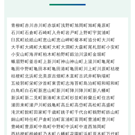
青柳町
赤川
赤川町
赤坂町
浅野町
旭岡町
旭町
庵原町
石川町
石倉町
石崎町
入舟町
岩戸町
上野町
宇賀浦町
臼尻町
絵紙山町
恵山町
恵山岬町
榎本町
追分町
大川町
大手町
大縄町
大船町
大町
大澗町
大森町
尾札部町
小安町
小安山町
海岸町
柏木町
柏野町
鍛治
川汲町
金堀町
蛾眉野町
釜谷町
上新川町
神山
神山町
上湯川町
亀尾町
亀田中野町
亀田本町
亀田港町
亀田町
川上町
川原町
桔梗
桔梗町
北浜町
北美原
吉畑町
木直町
古武井町
駒場町
五稜郭町
栄町
汐首町
東雲町
志海苔町
島泊町
昭和
昭和町
白鳥町
白石町
新恵山町
新川町
陣川
陣川町
新八幡町
新浜町
新二見町
新湊町
末広町
杉並町
鈴蘭丘町
住吉町
瀬田来町
瀬戸川町
銭亀町
高丘町
高岱町
高松町
高盛町
滝沢町
館町
田家町
千歳町
銚子町
千代台町
鶴野町
鉄山町
銅山町
時任町
戸倉町
泊町
富浦町
富岡町
豊浦町
豊川町
豊崎町
豊原町
中島町
中野町
中浜町
中道
西旭岡町
西桔梗町
根崎町
乃木町
八幡町
花園町
浜町
原木町
万代町