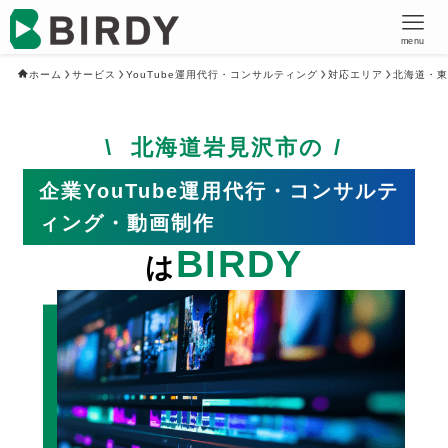
menu
ホーム
サービス
YouTube運用代行・コンサルティング
対応エリア
北海道・東
北海道岩見沢市の
企業YouTube運用代行・コンサルテ
ィング・動画制作
BIRDY
は