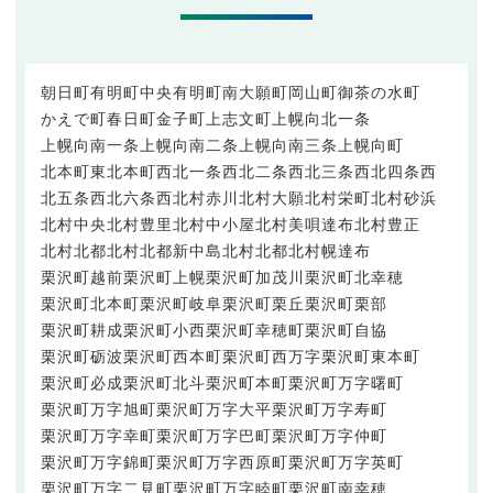
朝日町
有明町中央
有明町南
大願町
岡山町
御茶の水町
かえで町
春日町
金子町
上志文町
上幌向北一条
上幌向南一条
上幌向南二条
上幌向南三条
上幌向町
北本町東
北本町西
北一条西
北二条西
北三条西
北四条西
北五条西
北六条西
北村赤川
北村大願
北村栄町
北村砂浜
北村中央
北村豊里
北村中小屋
北村美唄達布
北村豊正
北村北都
北村北都新中島
北村北都
北村幌達布
栗沢町越前
栗沢町上幌
栗沢町加茂川
栗沢町北幸穂
栗沢町北本町
栗沢町岐阜
栗沢町栗丘
栗沢町栗部
栗沢町耕成
栗沢町小西
栗沢町幸穂町
栗沢町自協
栗沢町砺波
栗沢町西本町
栗沢町西万字
栗沢町東本町
栗沢町必成
栗沢町北斗
栗沢町本町
栗沢町万字曙町
栗沢町万字旭町
栗沢町万字大平
栗沢町万字寿町
栗沢町万字幸町
栗沢町万字巴町
栗沢町万字仲町
栗沢町万字錦町
栗沢町万字西原町
栗沢町万字英町
栗沢町万字二見町
栗沢町万字睦町
栗沢町南幸穂