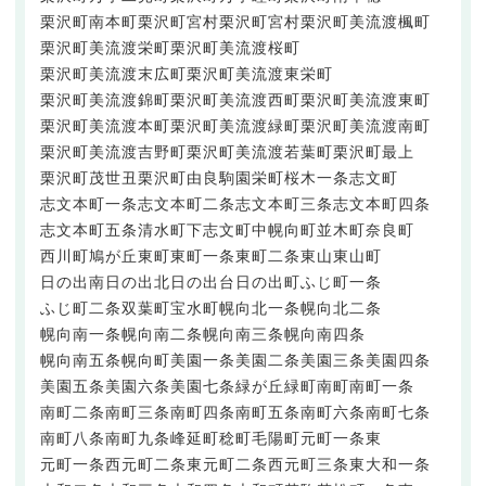
栗沢町南本町
栗沢町宮村
栗沢町宮村
栗沢町美流渡楓町
栗沢町美流渡栄町
栗沢町美流渡桜町
栗沢町美流渡末広町
栗沢町美流渡東栄町
栗沢町美流渡錦町
栗沢町美流渡西町
栗沢町美流渡東町
栗沢町美流渡本町
栗沢町美流渡緑町
栗沢町美流渡南町
栗沢町美流渡吉野町
栗沢町美流渡若葉町
栗沢町最上
栗沢町茂世丑
栗沢町由良
駒園
栄町
桜木一条
志文町
志文本町一条
志文本町二条
志文本町三条
志文本町四条
志文本町五条
清水町
下志文町
中幌向町
並木町
奈良町
西川町
鳩が丘
東町
東町一条
東町二条
東山
東山町
日の出南
日の出北
日の出台
日の出町
ふじ町一条
ふじ町二条
双葉町
宝水町
幌向北一条
幌向北二条
幌向南一条
幌向南二条
幌向南三条
幌向南四条
幌向南五条
幌向町
美園一条
美園二条
美園三条
美園四条
美園五条
美園六条
美園七条
緑が丘
緑町
南町
南町一条
南町二条
南町三条
南町四条
南町五条
南町六条
南町七条
南町八条
南町九条
峰延町
稔町
毛陽町
元町一条東
元町一条西
元町二条東
元町二条西
元町三条東
大和一条