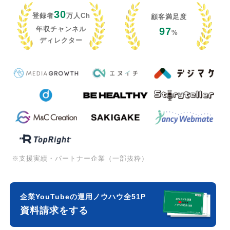
30
登録者
万人Ch
顧客満足度
年収チャンネル
97
%
ディレクター
※支援実績・パートナー企業（一部抜粋）
企業YouTubeの運用ノウハウ全51P
資料請求をする