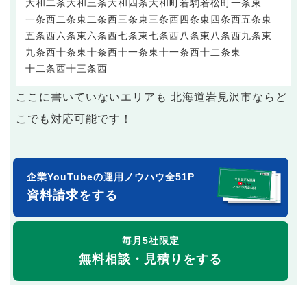
大和二条
大和三条
大和四条
大和町
若駒
若松町
一条東
一条西
二条東
二条西
三条東
三条西
四条東
四条西
五条東
五条西
六条東
六条西
七条東
七条西
八条東
八条西
九条東
九条西
十条東
十条西
十一条東
十一条西
十二条東
十二条西
十三条西
ここに書いていないエリアも 北海道岩見沢市ならど
こでも対応可能です！
企業YouTubeの運用ノウハウ全51P
資料請求をする
毎月5社限定
無料相談・見積りをする