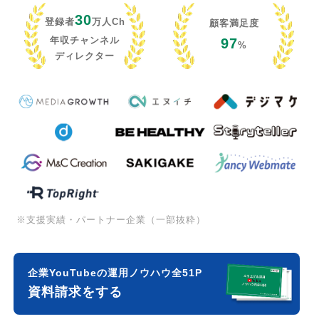
30
登録者
万人Ch
顧客満足度
年収チャンネル
97
%
ディレクター
※支援実績・パートナー企業（一部抜粋）
企業YouTubeの運用ノウハウ全51P
資料請求をする