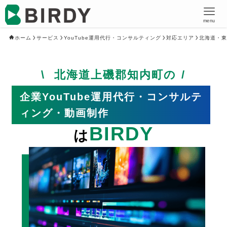
menu
ホーム
サービス
YouTube運用代行・コンサルティング
対応エリア
北海道・東
北海道上磯郡知内町の
企業YouTube運用代行・コンサルテ
ィング・動画制作
BIRDY
は