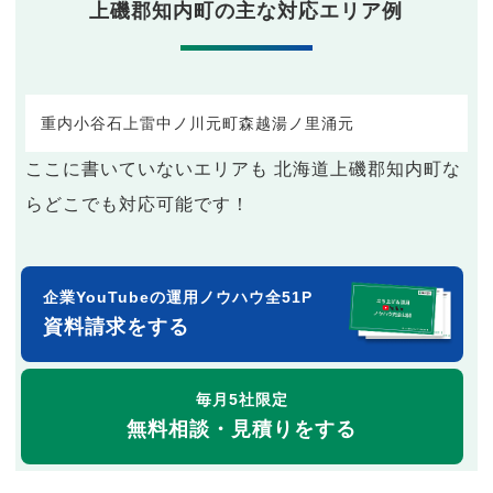
上磯郡知内町の主な対応エリア例
重内
小谷石
上雷
中ノ川
元町
森越
湯ノ里
涌元
ここに書いていないエリアも 北海道上磯郡知内町な
らどこでも対応可能です！
企業YouTubeの運用ノウハウ全51P
資料請求をする
毎月5社限定
無料相談・見積りをする