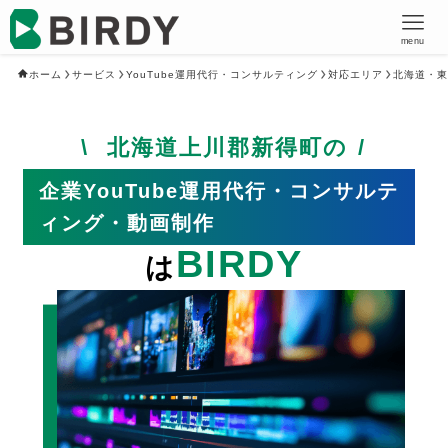
menu
ホーム
サービス
YouTube運用代行・コンサルティング
対応エリア
北海道・東
北海道上川郡新得町の
企業YouTube運用代行・コンサルテ
ィング・動画制作
BIRDY
は