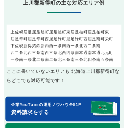
上川郡新得町の主な対応エリア例
上佐幌
屈足
屈足旭町
屈足旭町東
屈足柏町
屈足柏町東
屈足幸町
屈足幸町西
屈足緑町
屈足緑町西
屈足南町
栄町
下佐幌
新得
拓鉄
新内
西一条南
西一条北
西二条南
西二条北
西三条南
西三条北
西四条南
本通南
本通北
元町
一条南
一条北
二条南
二条北
三条南
三条北
四条南
五条南
ここに書いていないエリアも 北海道上川郡新得町な
らどこでも対応可能です！
企業YouTubeの運用ノウハウ全51P
資料請求をする