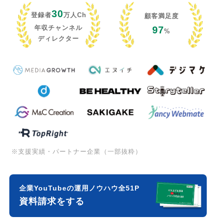
30
登録者
万人Ch
顧客満足度
年収チャンネル
97
%
ディレクター
※支援実績・パートナー企業（一部抜粋）
企業YouTubeの運用ノウハウ全51P
資料請求をする