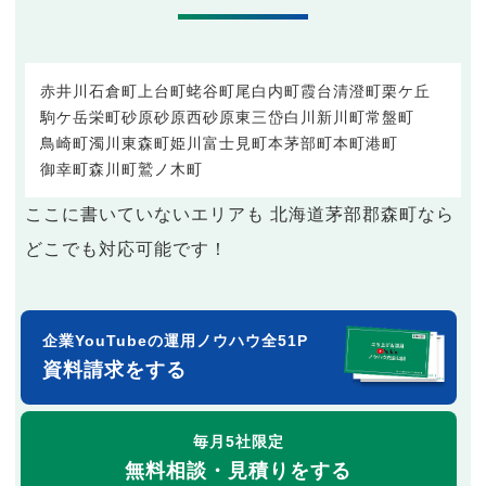
赤井川
石倉町
上台町
蛯谷町
尾白内町
霞台
清澄町
栗ケ丘
駒ケ岳
栄町
砂原
砂原西
砂原東
三岱
白川
新川町
常盤町
鳥崎町
濁川
東森町
姫川
富士見町
本茅部町
本町
港町
御幸町
森川町
鷲ノ木町
ここに書いていないエリアも 北海道茅部郡森町なら
どこでも対応可能です！
企業YouTubeの運用ノウハウ全51P
資料請求をする
毎月5社限定
無料相談・見積りをする