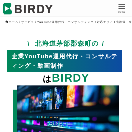
menu
ホーム
サービス
YouTube運用代行・コンサルティング
対応エリア
北海道・東
北海道茅部郡森町の
企業YouTube運用代行・コンサルテ
ィング・動画制作
BIRDY
は