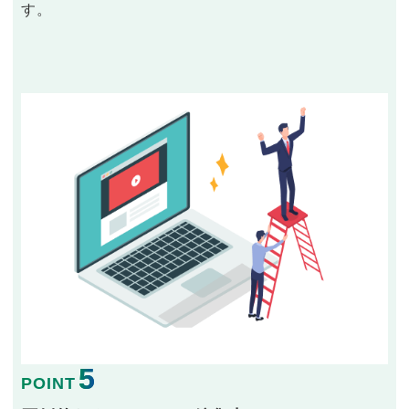
す。
5
POINT