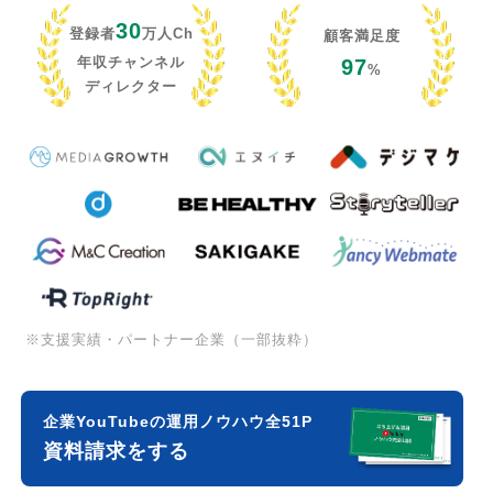
30
登録者
万人Ch
顧客満足度
年収チャンネル
97
%
ディレクター
※支援実績・パートナー企業（一部抜粋）
企業YouTubeの運用ノウハウ全51P
資料請求をする