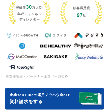
30
登録者
万人Ch
顧客満足度
年収チャンネル
97
%
ディレクター
※支援実績・パートナー企業（一部抜粋）
企業YouTubeの運用ノウハウ全51P
資料請求をする