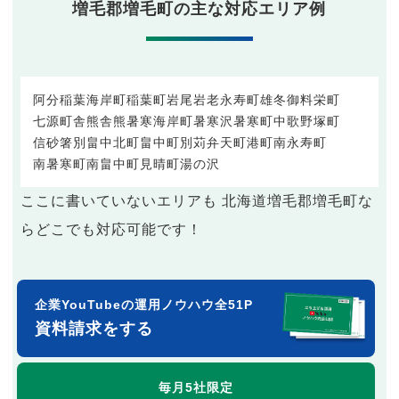
増毛郡増毛町の主な対応エリア例
阿分
稲葉海岸町
稲葉町
岩尾
岩老
永寿町
雄冬
御料
栄町
七源町
舎熊
舎熊
暑寒海岸町
暑寒沢
暑寒町
中歌
野塚町
信砂
箸別
畠中北町
畠中町
別苅
弁天町
港町
南永寿町
南暑寒町
南畠中町
見晴町
湯の沢
ここに書いていないエリアも 北海道増毛郡増毛町な
らどこでも対応可能です！
企業YouTubeの運用ノウハウ全51P
資料請求をする
毎月5社限定