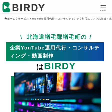
menu
ホーム
サービス
YouTube運用代行・コンサルティング
対応エリア
北海道・東
北海道増毛郡増毛町の
企業YouTube運用代行・コンサルテ
ィング・動画制作
BIRDY
は