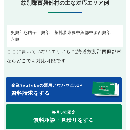
紋別郡西興部村の主な対応エリア例
奥興部
忍路子
上興部
上藻
札滑
東興
中興部
中藻
西興部
六興
ここに書いていないエリアも 北海道紋別郡西興部村
ならどこでも対応可能です！
企業YouTubeの運用ノウハウ全51P
資料請求をする
毎月5社限定
無料相談・見積りをする