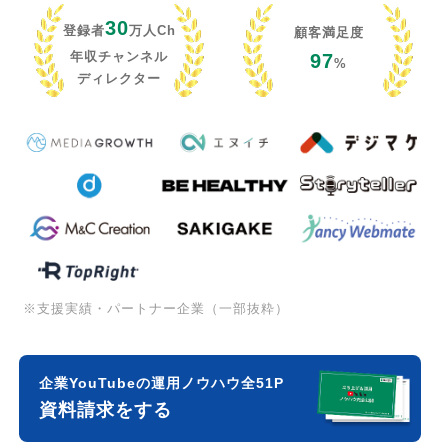
30
登録者
万人Ch
顧客満足度
年収チャンネル
97
%
ディレクター
※支援実績・パートナー企業（一部抜粋）
企業YouTubeの運用ノウハウ全51P
資料請求をする