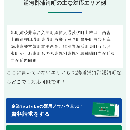
浦河郡浦河町の主な対応エリア例
旭町
姉茶
井寒台
入船町
絵笛
大通
荻伏町
上杵臼
上西舎
上向別
杵臼
堺町東
堺町西
栄丘
潮見町
昌平町
白泉
月寒
築地
東栄
常盤町
富里
西舎
西幌別
野深
浜町
東町うしお
東町かしわ
東町ちのみ
東幌別
東幌別
瑞穂
緑町
向が丘東
向が丘西
向別
ここに書いていないエリアも 北海道浦河郡浦河町な
らどこでも対応可能です！
企業YouTubeの運用ノウハウ全51P
資料請求をする