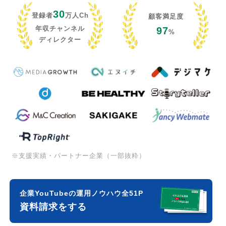
30
登録者
万人Ch
顧客満足度
年収チャンネル
97
%
ディレクター
※支援実績・パートナー企業（一部抜粋）
企業YouTubeの運用ノウハウ全51P
資料請求をする