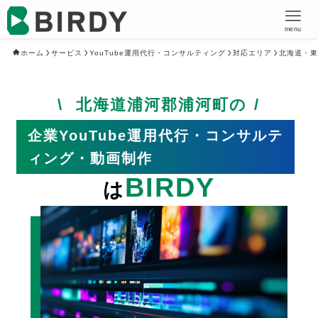
menu
ホーム
サービス
YouTube運用代行・コンサルティング
対応エリア
北海道・東
北海道浦河郡浦河町の
企業YouTube運用代行・コンサルテ
ィング・動画制作
BIRDY
は