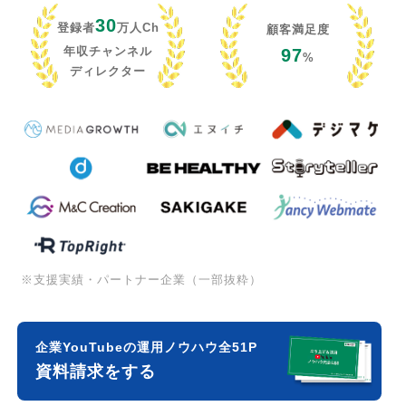
30
登録者
万人Ch
顧客満足度
年収チャンネル
97
%
ディレクター
※支援実績・パートナー企業（一部抜粋）
企業YouTubeの運用ノウハウ全51P
資料請求をする