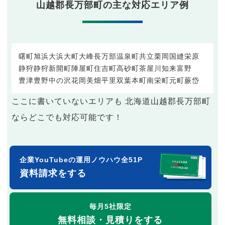
山越郡長万部町の主な対応エリア例
曙町
旭浜
大浜
大町
大峰
長万部
温泉町
共立
栗岡
国縫
栄原
静狩
静狩
新開町
陣屋町
住吉町
高砂町
茶屋川
知来
富野
豊津
豊野
中の沢
花岡
美畑
平里
双葉
本町
南栄町
元町
蕨岱
ここに書いていないエリアも 北海道山越郡長万部町
ならどこでも対応可能です！
企業YouTubeの運用ノウハウ全51P
資料請求をする
毎月5社限定
無料相談・見積りをする