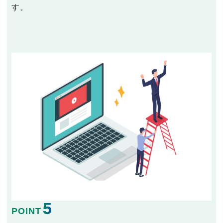
す。
5
POINT