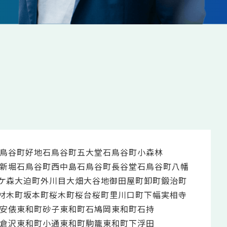
鳥谷町好地
石鳥谷町五大堂
石鳥谷町小森林
新堀
石鳥谷町西中島
石鳥谷町長谷堂
石鳥谷町八幡
ケ森
大迫町外川目
大畑
大谷地
御田屋町
卸町
鍛治町
材木町
坂本町
桜木町
桜台
桜町
里川口町
下幅
実相寺
安俵
東和町砂子
東和町石鳩岡
東和町石持
倉沢
東和町小通
東和町駒籠
東和町下浮田