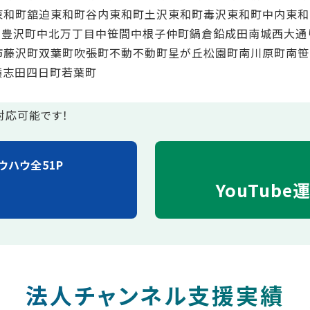
東和町舘迫
東和町谷内
東和町土沢
東和町毒沢
東和町中内
東和
沢
豊沢町
中北万丁目
中笹間
中根子
仲町
鍋倉
鉛
成田
南城
西大通
市
藤沢町
双葉町
吹張町
不動
不動町
星が丘
松園町
南川原町
南笹
横志田
四日町
若葉町
対応可能です！
ウハウ全51P
YouTube
法人チャンネル支援実績