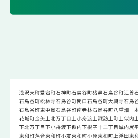
浅沢
東町
愛宕町
石神町
石鳥谷町猪鼻
石鳥谷町江曽
石鳥谷町松林寺
石鳥谷町関口
石鳥谷町大興寺
石鳥
石鳥谷町東中島
石鳥谷町南寺林
石鳥谷町八重畑
一
花城町
金矢
上北万丁目
上小舟渡
上諏訪
上町
上似内
下北万丁目
下小舟渡
下似内
下根子
十二丁目
城内
尻
東和町落合
東和町小友
東和町小原
東和町上浮田
東