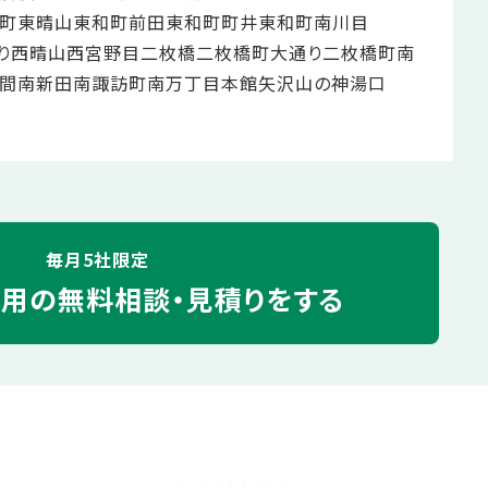
町東晴山
東和町前田
東和町町井
東和町南川目
り
西晴山
西宮野目
二枚橋
二枚橋町大通り
二枚橋町南
間
南新田
南諏訪町
南万丁目
本館
矢沢
山の神
湯口
毎月5社限定
運用の
無料相談・見積りをする