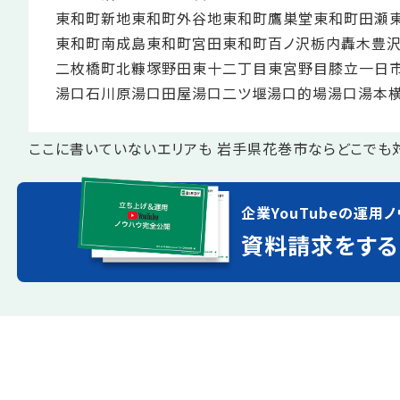
東和町新地
東和町外谷地
東和町鷹巣堂
東和町田瀬
東和町南成島
東和町宮田
東和町百ノ沢
栃内
轟木
豊
二枚橋町北
糠塚
野田
東十二丁目
東宮野目
膝立
一日
湯口石川原
湯口田屋
湯口二ツ堰
湯口的場
湯口
湯本
ここに書いていないエリアも 岩手県花巻市ならどこでも
企業YouTubeの運用ノ
資料請求をする