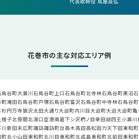
代表取締役 鳥屋直弘
花巻市の主な対応エリア例
石鳥谷町大瀬川
石鳥谷町上口
石鳥谷町北寺林
石鳥谷町黒沼
石
谷町滝田
石鳥谷町戸塚
石鳥谷町富沢
石鳥谷町中寺林
石鳥谷町
本杉
円万寺
狼沢
太田
大通り
大迫町内川目
大迫町大迫
大迫町亀
上根子
北笹間
北湯口
空港南
葛
下シ沢
椚ノ目
幸田
胡四王
小瀬川
平川
新田
末広町
諏訪
諏訪町
台
高木
高田
高松
田力
天下田
東和町
和町北小山田
東和町北川目
東和町北成島
東和町北前田
東和町