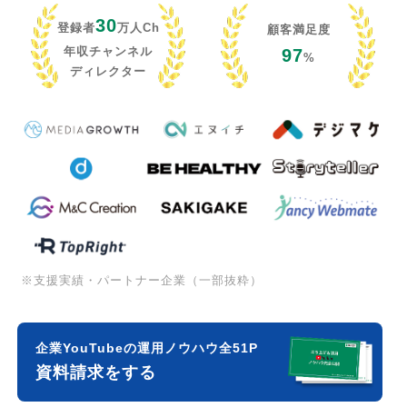
30
登録者
万人Ch
顧客満足度
年収チャンネル
97
%
ディレクター
※支援実績・パートナー企業（一部抜粋）
企業YouTubeの運用ノウハウ全51P
資料請求をする