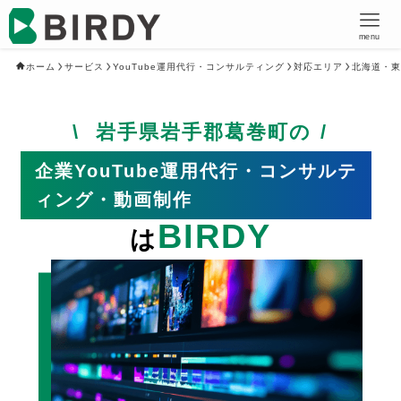
menu
ホーム
サービス
YouTube運用代行・コンサルティング
対応エリア
北海道・東
岩手県岩手郡葛巻町の
企業YouTube運用代行・コンサルテ
ィング・動画制作
BIRDY
は