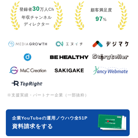
30
登録者
万人Ch
顧客満足度
年収チャンネル
97
%
ディレクター
※支援実績・パートナー企業（一部抜粋）
企業YouTubeの運用ノウハウ全51P
資料請求をする