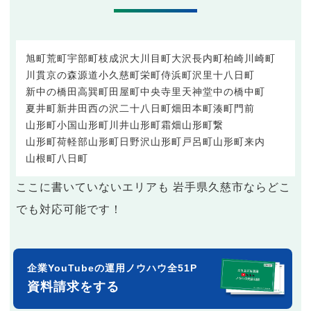
旭町
荒町
宇部町
枝成沢
大川目町
大沢
長内町
柏崎
川崎町
川貫
京の森
源道
小久慈町
栄町
侍浜町
沢里
十八日町
新中の橋
田高
巽町
田屋町
中央
寺里
天神堂
中の橋
中町
夏井町
新井田
西の沢
二十八日町
畑田
本町
湊町
門前
山形町小国
山形町川井
山形町霜畑
山形町繋
山形町荷軽部
山形町日野沢
山形町戸呂町
山形町来内
山根町
八日町
ここに書いていないエリアも 岩手県久慈市ならどこ
でも対応可能です！
企業YouTubeの運用ノウハウ全51P
資料請求をする