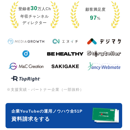
30
登録者
万人Ch
顧客満足度
年収チャンネル
97
%
ディレクター
※支援実績・パートナー企業（一部抜粋）
企業YouTubeの運用ノウハウ全51P
資料請求をする