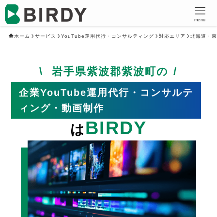
menu
ホーム
サービス
YouTube運用代行・コンサルティング
対応エリア
北海道・東
岩手県紫波郡紫波町の
企業YouTube運用代行・コンサルテ
ィング・動画制作
BIRDY
は