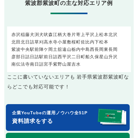
紫波郡紫波町の主な対応エリア例
赤沢
稲藤
犬渕
犬吠森
江柄
大巻
片寄
上平沢
上松本
北沢
北田
北日詰
草刈
高水寺
小屋敷
桜町
佐比内
下松本
紫波中央駅前
陣ケ岡
土舘
遠山
栃内
中島
西長岡
東長岡
彦部
日詰
日詰駅前
日詰西
平沢
二日町
船久保
星山
升沢
南伝法寺
南日詰
宮手
紫野
山屋
吉水
ここに書いていないエリアも 岩手県紫波郡紫波町な
らどこでも対応可能です！
企業YouTubeの運用ノウハウ全51P
資料請求をする