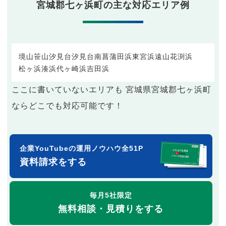
宮城郡七ヶ浜町の主な対応エリア例
境山
笹山
汐見台
汐見台南
菖蒲田浜
東宮浜
遠山
花渕浜
松ヶ浜
湊浜
代ヶ崎浜
吉田浜
ここに書いていないエリアも 宮城県宮城郡七ヶ浜町
ならどこでも対応可能です！
企業YouTubeの運用ノウハウ全51P
資料請求をする
毎月5社限定
無料相談・見積りをする