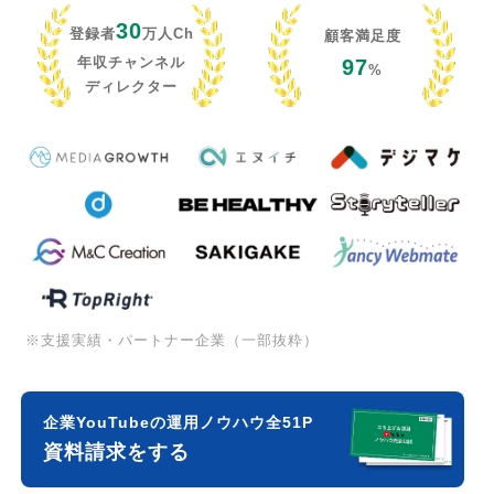
30
登録者
万人Ch
顧客満足度
年収チャンネル
97
%
ディレクター
※支援実績・パートナー企業（一部抜粋）
企業YouTubeの運用ノウハウ全51P
資料請求をする