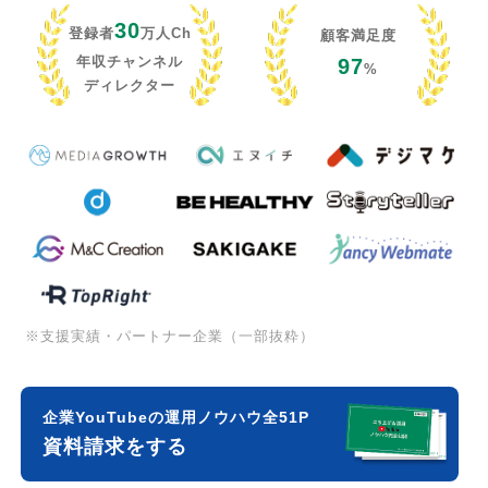
30
登録者
万人Ch
顧客満足度
年収チャンネル
97
%
ディレクター
※支援実績・パートナー企業（一部抜粋）
企業YouTubeの運用ノウハウ全51P
資料請求をする