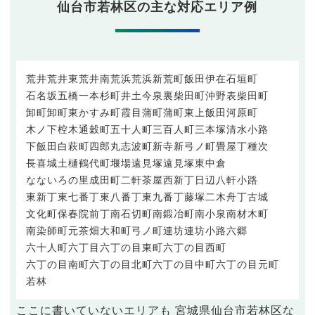
仙台市若林区の主な対応エリア例
荒井
荒井東
荒井南
荒浜
荒浜新
荒町
飯田
伊在
石垣町
石名坂
五橋
一本杉町
井土
今泉
裏柴田町
沖野
表柴田町
卸町
卸町東
かすみ町
霞目
蒲町
蒲町東
上飯田
河原町
木ノ下
椌木通
穀町
五十人町
三百人町
三本塚
清水小路
下飯田
白萩町
四郎丸
志波町
新寺
新弓ノ町
畳屋丁
種次
長喜城
土樋
鶴代町
堰場
遠見塚
遠見塚東
中倉
なないろの里
成田町
二軒茶屋
西新丁
日辺
八軒小路
東新丁
東七番丁
東八番丁
東九番丁
藤塚
二木
舟丁
古城
文化町
保春院前丁
南石切町
南鍛冶町
南小泉
南材木町
南染師町
元茶畑
大和町
弓ノ町
連坊
連坊小路
六郷
六十人町
六丁目
六丁の目東町
六丁の目西町
六丁の目南町
六丁の目北町
六丁の目中町
六丁の目元町
若林
ここに書いていないエリアも 宮城県仙台市若林区な