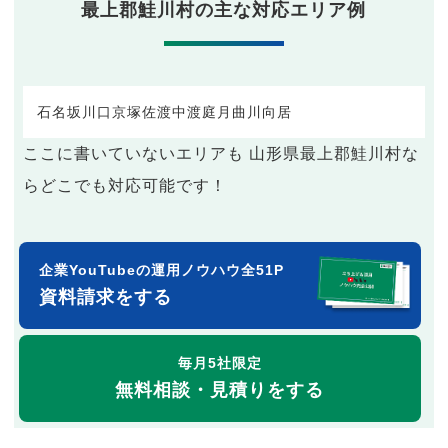
最上郡鮭川村の主な対応エリア例
石名坂
川口
京塚
佐渡
中渡
庭月
曲川
向居
ここに書いていないエリアも 山形県最上郡鮭川村な
らどこでも対応可能です！
企業YouTubeの運用ノウハウ全51P
資料請求をする
毎月5社限定
無料相談・見積りをする