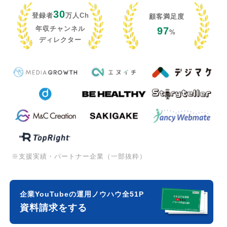
30
登録者
万人Ch
顧客満足度
年収チャンネル
97
%
ディレクター
※支援実績・パートナー企業（一部抜粋）
企業YouTubeの運用ノウハウ全51P
資料請求をする