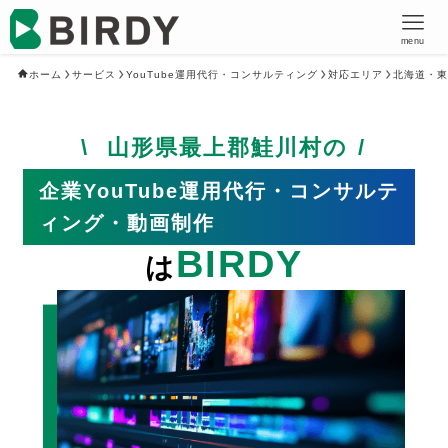
menu
ホーム
サービス
YouTube運用代行・コンサルティング
対応エリア
北海道・東
山形県最上郡鮭川村の
企業YouTube運用代行・コンサルテ
ィング・動画制作
BIRDY
は