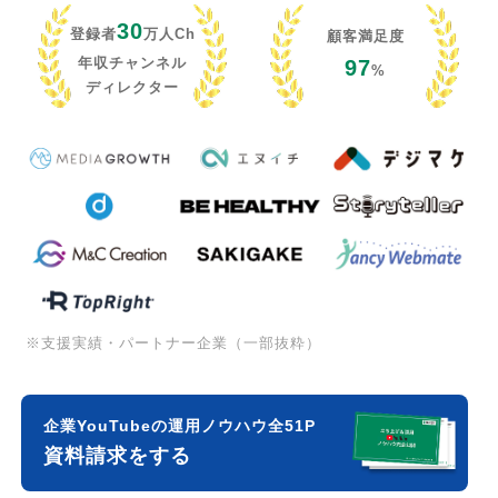
30
登録者
万人Ch
顧客満足度
年収チャンネル
97
%
ディレクター
※支援実績・パートナー企業（一部抜粋）
企業YouTubeの運用ノウハウ全51P
資料請求をする