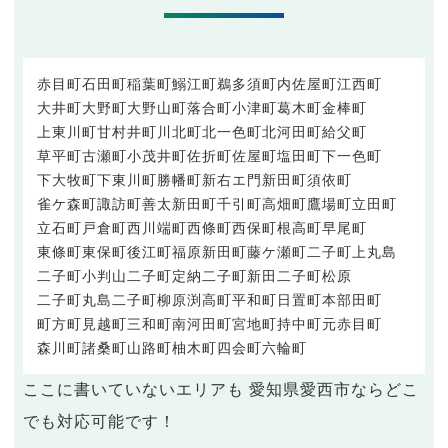
赤目町
石田町
稲葉町
鰯江町
鵜多須町
内佐屋町
江西町
大井町
大野町
大野山町
落合町
小津町
葛木町
金棒町
上東川町
甘村井町
川北町
北一色町
北河田町
給父町
草平町
古瀬町
小茂井町
佐折町
佐屋町
塩田町
下一色町
下大牧町
下東川町
勝幡町
新右エ門新田町
須依町
雀ケ森町
諏訪町
善太新田町
千引町
高畑町
鷹場町
立田町
立石町
戸倉町
西川端町
西條町
西保町
根高町
早尾町
東條町
東保町
後江町
福原新田町
藤ケ瀬町
二子町上丸島
二子町小判山
二子町定納
二子町新田
二子町松原
二子町丸島
二子町柳原
渕高町
平和町
日置町
本部田町
町方町
見越町
三和町
南河田町
宮地町
持中町
元赤目町
森川町
諸桑町
山路町
柚木町
四会町
六輪町
ここに書いていないエリアも 愛知県愛西市ならどこ
でも対応可能です！