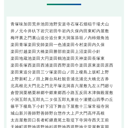
青塚
味加田
荒井
池田
池野安楽寺
石塚
石畑
稲干場
犬山
井ノ元
今井
杁下
岩穴
岩田
牛岩
内久保
内田東町
内屋敷
梅坪
裏之門
裏山
追分
追分東
大洞
落添
垣ノ内
柿畑
角池
楽田青塚
楽田安師
楽田一色浦
楽田今村
楽田内久保
楽田打越
楽田大橋
楽田勝部前
楽田上沼
楽田小針
楽田地蔵池
楽田大円
楽田鶴池
楽田天神
楽田長塚東
楽田長塚西
楽田西浦
楽田西野
楽田巾
楽田原東
楽田原西
楽田東追分
楽田三ツ塚
楽田山ノ田
上榎島
上坂町
上野
上野新町
上ノ田
上舞台
烏杜
観音浦
北浦
北大橋
北古券
北高根
北大門
北之門
北平塚
北洞
喜六屋敷
九左エ門廻り
倉曽洞
栗栖
栗林
郷中
郷東
郷西
小路
五反田
木津
御殿屋敷
小洞
五郎丸
五郎丸二タ俣
五郎丸東
佐ケ瀬
鷺山
四季の丘
篠平
下榎島
下小針
下沼
下舞台
下屋敷
十三塚
常福寺洞
城山
新川
善師野
善師野台
惣作
大上戸
大門
高坪
高根
太吉屋敷
田口
長者町
継鹿尾
土取
堤下
寺洞
寺西
天王前
天神町
塔野地
塔野地杉
塔野地西
塔野地北
堂屋敷
富岡