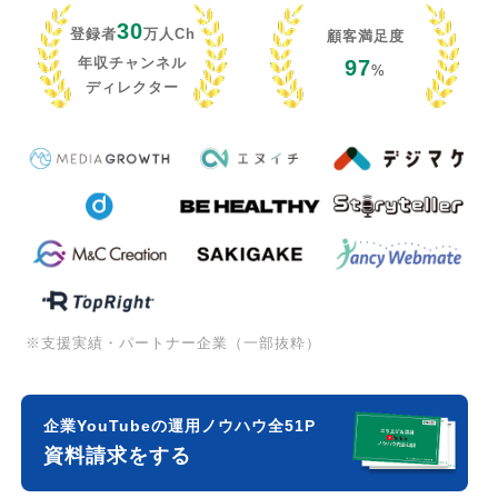
30
登録者
万人Ch
顧客満足度
年収チャンネル
97
%
ディレクター
※支援実績・パートナー企業（一部抜粋）
企業YouTubeの運用ノウハウ全51P
資料請求をする