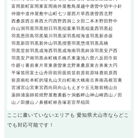
富岡新町
富岡東
富岡南
外屋敷
鳥屋越
中唐曽
中切
中小針
仲畑
中道
仲屋敷
中山町
七ツ屋
西片草
西唐曽
西北野
西桑原
西古券
西大円
西野
西洞
ニタ田
二本木
野田
野中
白山洞
羽黒
羽黒朝日
羽黒稲葉東
羽黒稲葉西
羽黒起
羽黒恩田島
羽黒菊川
羽黒栄
羽黒桜海道
羽黒新赤坂
羽黒新田
羽黒新外山
羽黒摺墨
羽黒惣境
羽黒高橋
羽黒堂前
羽黒成海西
羽黒成海南
羽黒鉾添
羽黒安戸西
羽黒安戸南
羽黒余町
橋爪
橋爪東
蓮池
八曽
八反田
巾前
巾廻り
番前
東片草
東唐曽
東北野
東桑原
東古券
東大円
平塚
笛田
富士山
舟田
前田面
前並
前原
前原味鹿
前原西
前原南
松本町
的場
丸山天白町
南大橋
南古券
南高根
宮裏
宮浦
宮山
宮東
宮西
向田
向山
もえぎケ丘
元散前
桃山台
薬師浦
薬師前
焼野
屋敷裏
藪ケ洞
藪畔
山神
山崎西
山ノ田
山ノ田腰
山ノ鼻
横町
林吾塚
若宮
早稲田
ここに書いていないエリアも 愛知県犬山市ならどこ
でも対応可能です！