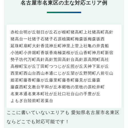
名古屋市名東区の主な対応エリア例
赤松台
明が丘
朝日が丘
石が根町
猪高町上社
猪高町高針
猪高台
一社
猪子石
猪子石原
植園町
梅森坂
梅森坂西
延珠町
扇町
大針
香流
神丘町
神里
上菅
上社
亀の井
貴船
小池町
小井堀町
香坂
香南
極楽
桜が丘
山香町
神月町
新宿
勢子坊
代万町
高針
高針荒田
高針台
高針原
高間町
高社
高柳町
宝が丘
丁田町
つつじが丘
照が丘
天神下
富が丘
西里町
西山台
西山本通
にじが丘
望が丘
野間町
八前
引山
姫若町
藤香町
藤が丘
藤里町
藤巻町
藤見が丘
藤森
藤森西町
文教台
平和が丘
本郷
牧の里
牧の原
松井町
名東本通
名東本町
社が丘
社口
社台
山の手
豊が丘
よもぎ台
陸前町
若葉台
ここに書いていないエリアも 愛知県名古屋市名東区
ならどこでも対応可能です！