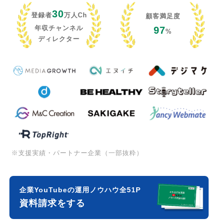
30
登録者
万人Ch
顧客満足度
年収チャンネル
97
%
ディレクター
※支援実績・パートナー企業（一部抜粋）
企業YouTubeの運用ノウハウ全51P
資料請求をする