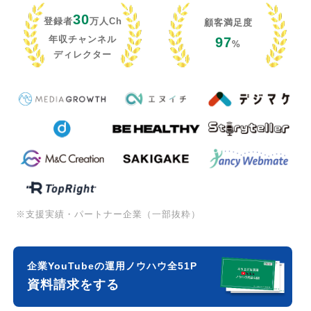
30
登録者
万人Ch
顧客満足度
年収チャンネル
97
%
ディレクター
※支援実績・パートナー企業（一部抜粋）
企業YouTubeの運用ノウハウ全51P
資料請求をする