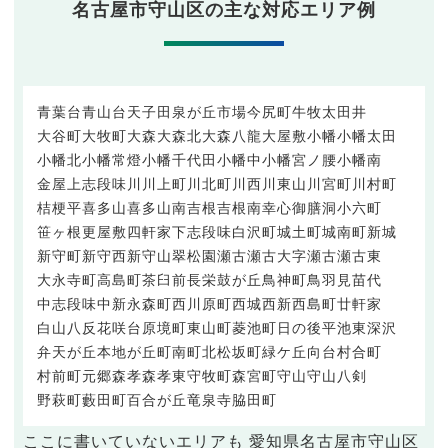
名古屋市守山区の主な対応エリア例
青葉台
青山台
天子田
泉が丘
市場
今尻町
牛牧
太田井
大谷町
大牧町
大森
大森北
大森八龍
大屋敷
小幡
小幡太田
小幡北
小幡常燈
小幡千代田
小幡中
小幡宮ノ腰
小幡南
金屋
上志段味
川
川上町
川北町
川西
川東山
川宮町
川村町
桔梗平
喜多山
喜多山南
吉根
吉根南
幸心
御膳洞
小六町
笹ヶ根
更屋敷
四軒家
下志段味
白沢町
城土町
城南町
新城
新守町
新守西
新守山
翠松園
瀬古
瀬古大字
瀬古
瀬古東
大永寺町
高島町
茶臼前
長栄
鼓が丘
鳥神町
鳥羽見
苗代
中志段味
中新
永森町
西川原町
西城
西新
西島町
廿軒家
白山
八反
花咲台
原境町
東山町
菱池町
日の後
平池東
深沢
弁天が丘
本地が丘
町南
町北
松坂町
緑ケ丘
向台
村合町
村前町
元郷
森孝
森孝東
守牧町
森宮町
守山
守山
八剣
野萩町
藪田町
百合が丘
竜泉寺
脇田町
ここに書いていないエリアも 愛知県名古屋市守山区