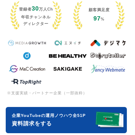
30
登録者
万人Ch
顧客満足度
年収チャンネル
97
%
ディレクター
※支援実績・パートナー企業（一部抜粋）
企業YouTubeの運用ノウハウ全51P
資料請求をする