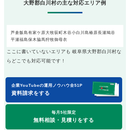
大野郡白川村の主な対応エリア例
芦倉
飯島
有家ケ原
大牧
荻町
木谷
小白川
島
椿原
長瀬
鳩谷
平瀬
福島
保木脇
馬狩
牧
御母衣
ここに書いていないエリアも 岐阜県大野郡白川村な
らどこでも対応可能です！
企業YouTubeの運用ノウハウ全51P
資料請求をする
毎月5社限定
無料相談・見積りをする