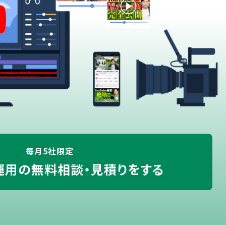
毎月5社限定
e運用の
無料相談・見積りをする