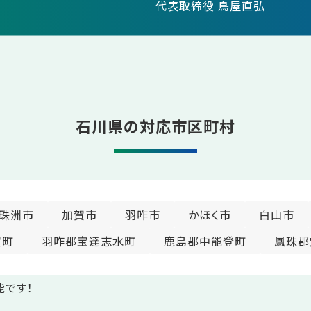
代表取締役 鳥屋直弘
石川県の対応市区町村
珠洲市
加賀市
羽咋市
かほく市
白山市
賀町
羽咋郡宝達志水町
鹿島郡中能登町
鳳珠郡
能です！