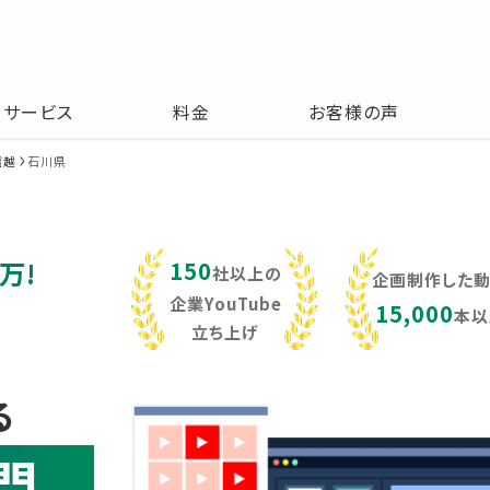
サービス
料金
お客様の声
信越
石川県
万!
150
社以上の
企画制作した
企業YouTube
15,000
本以
立ち上げ
る
門