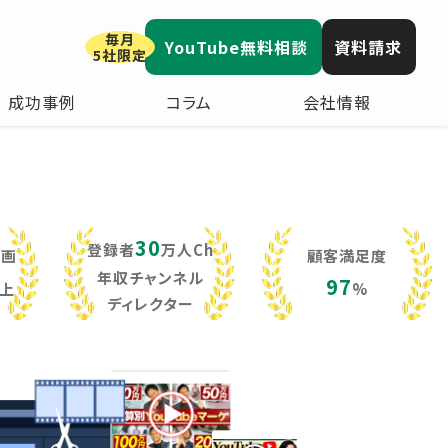
毎月
YouTube無料相談
資料請求
5社限定
成功事例
コラム
会社情報
30
登録者
万人Ch
動画
顧客満足度
年収チャンネル
97
上
%
ディレクター