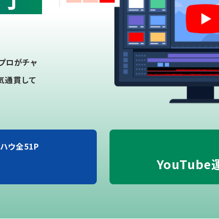
プロがチャ
気通貫して
ハウ全51P
YouTub