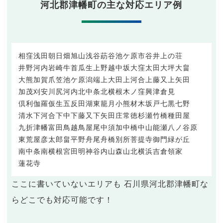
河北郡津幡町の主な対応エリア例
相窪
浅田
朝日畑
旭山
浅谷
莇谷
池ケ原
市谷
井上の荘
井野河内
岩崎
牛首
瓜生
上野
越中坂
大窪
太田
大坪
大畠
大熊
加賀爪
笠池ケ原
潟端
上大田
上河合
上藤又
上矢田
加茂
刈安
川尻
河内
北中条
北横根
木ノ窪
興津
倉見
倶利伽羅
仮生
五反田
湖東
籠月
小熊
材木
坂戸
七黒
七野
清水
下河合
下中
下藤又
下矢田
庄
常徳
杉瀬
竹橋
種
田屋
九折
津幡
富田
鳥越
鳥屋尾
中須加
中橋
中山
能瀬
八ノ谷
原
東荒屋
彦太郎畠
平野
舟尾
舟橋
別所
菩提寺
御門
緑が丘
南中条
南横根
宮田
明神
谷内
山森
山北
横浜
吉倉
領家
蓮花寺
ここに書いていないエリアも 石川県河北郡津幡町な
らどこでも対応可能です！