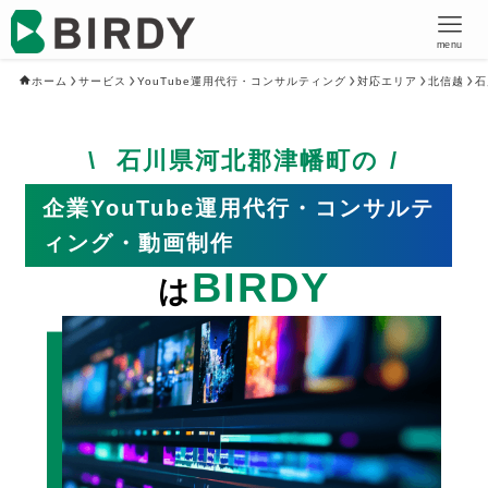
menu
ホーム
サービス
YouTube運用代行・コンサルティング
対応エリア
北信越
石
石川県河北郡津幡町の
企業YouTube運用代行・コンサルテ
ィング・動画制作
BIRDY
は