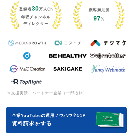
30
登録者
万人Ch
顧客満足度
年収チャンネル
97
%
ディレクター
※支援実績・パートナー企業（一部抜粋）
企業YouTubeの運用ノウハウ全51P
資料請求をする