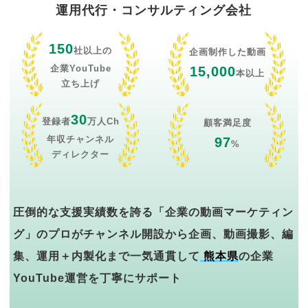
運用代行・コンサルティング会社
150
社以上の
企画制作した動画
企業YouTube
15,000
本以上
立ち上げ
30
登録者
万人Ch
顧客満足度
年収チャンネル
97
%
ディレクター
圧倒的な支援実績数を誇る「企業の動画マーケティン
グ」のプロがチャンネル開設から企画、動画撮影、編
集、運用＋内製化まで一気通貫して
熊本県
の企業
YouTube運営を丁寧にサポート