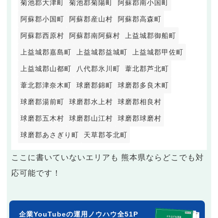
菊池郡大津町
菊池郡菊陽町
阿蘇郡南小国町
阿蘇郡小国町
阿蘇郡産山村
阿蘇郡高森町
阿蘇郡西原村
阿蘇郡南阿蘇村
上益城郡御船町
上益城郡嘉島町
上益城郡益城町
上益城郡甲佐町
上益城郡山都町
八代郡氷川町
葦北郡芦北町
葦北郡津奈木町
球磨郡錦町
球磨郡多良木町
球磨郡湯前町
球磨郡水上村
球磨郡相良村
球磨郡五木村
球磨郡山江村
球磨郡球磨村
球磨郡あさぎり町
天草郡苓北町
ここに書いていないエリアも 熊本県ならどこでも対
応可能です！
企業YouTubeの運用ノウハウ全51P