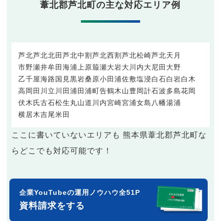
葦北郡芦北町の主な対応エリア例
芦北
芦北北田
芦北中割
芦北西割
芦北松崎
芦北
天月
市野瀬
井牟田
海浦
上原
箙瀬
大岩
大川内
大尼田
大野
乙千屋
海路
国見
黒岩
桑原
小田浦
佐敷
塩浸
白石
白岩
白木
高岡
田川
立川
田浦
田浦町
告
鶴木山
豊岡
計石
波多島
花岡
伏木氏
古石
松生
丸山
道川内
宮崎
宮浦
女島
八幡
湯浦
横居木
吉尾
米田
ここに書いていないエリアも 熊本県葦北郡芦北町な
らどこでも対応可能です！
企業YouTubeの運用ノウハウ全51P
資料請求をする