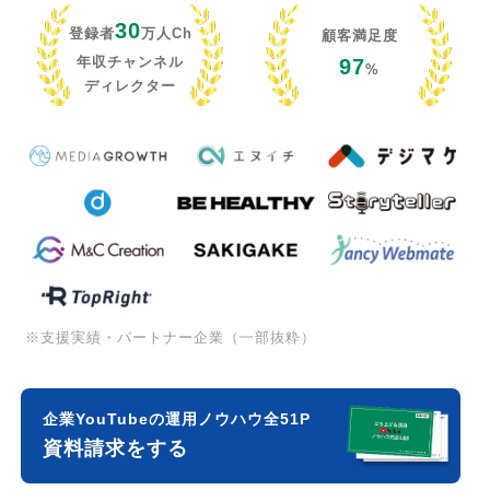
30
登録者
万人Ch
顧客満足度
年収チャンネル
97
%
ディレクター
※支援実績・パートナー企業（一部抜粋）
企業YouTubeの運用ノウハウ全51P
資料請求をする