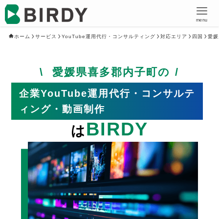
menu
ホーム
サービス
YouTube運用代行・コンサルティング
対応エリア
四国
愛媛
愛媛県喜多郡内子町の
企業YouTube運用代行・コンサルテ
ィング・動画制作
BIRDY
は