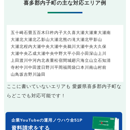
喜多郡内子町の主な対応エリア例
五十崎
石畳
五百木
臼杵
内子
大久喜
大瀬
大瀬東
大瀬南
大瀬北
大瀬北乙影山
大瀬北熊の滝
大瀬北甲影山
大瀬北程内
大瀬中央
大瀬中央鵜川
大瀬中央大久保
大瀬中央乙成
大瀬中央中野
大平
小田
小田深山
上川
上田渡
川中
河内
北表
重松
宿間
城廻
只海
立山
立石
知清
寺村
中川
中田渡
日野川
平岡
福岡
袋口
本川
南山
村前
山鳥坂
吉野川
論田
ここに書いていないエリアも 愛媛県喜多郡内子町な
らどこでも対応可能です！
企業YouTubeの運用ノウハウ全51P
資料請求をする