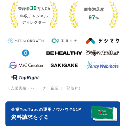
30
登録者
万人Ch
顧客満足度
年収チャンネル
97
%
ディレクター
※支援実績・パートナー企業（一部抜粋）
企業YouTubeの運用ノウハウ全51P
資料請求をする