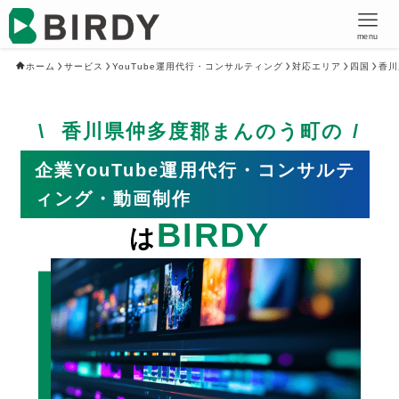
menu
ホーム
サービス
YouTube運用代行・コンサルティング
対応エリア
四国
香川
香川県仲多度郡まんのう町の
企業YouTube運用代行・コンサルテ
ィング・動画制作
BIRDY
は