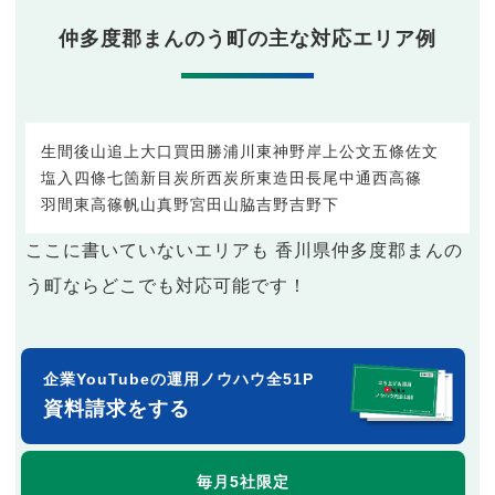
仲多度郡まんのう町の主な対応エリア例
生間
後山
追上
大口
買田
勝浦
川東
神野
岸上
公文
五條
佐文
塩入
四條
七箇
新目
炭所西
炭所東
造田
長尾
中通
西高篠
羽間
東高篠
帆山
真野
宮田
山脇
吉野
吉野下
ここに書いていないエリアも 香川県仲多度郡まんの
う町ならどこでも対応可能です！
企業YouTubeの運用ノウハウ全51P
資料請求をする
毎月5社限定