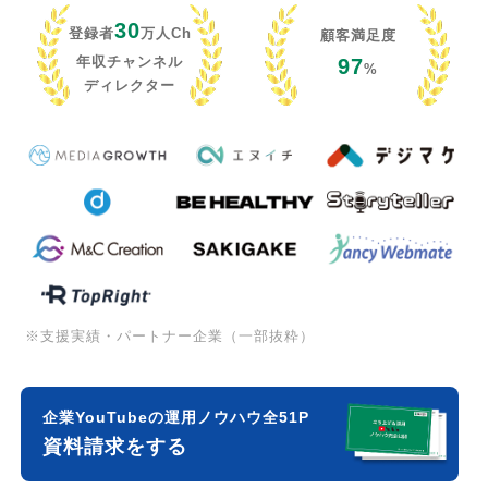
30
登録者
万人Ch
顧客満足度
年収チャンネル
97
%
ディレクター
※支援実績・パートナー企業（一部抜粋）
企業YouTubeの運用ノウハウ全51P
資料請求をする