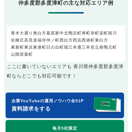
仲多度郡多度津町の主な対応エリア例
青木
大通り
奥白方
葛原
家中
北鴨
京町
寿町
幸町
栄町
桜川
佐柳
庄
高見
道福寺
仲ノ町
西白方
西浜
西港町
東白方
東新町
東浜
東港町
日の出町
堀江
本通
三井
見立
南鴨
元町
山階
若葉町
ここに書いていないエリアも 香川県仲多度郡多度津
町ならどこでも対応可能です！
企業YouTubeの運用ノウハウ全51P
資料請求をする
毎月5社限定