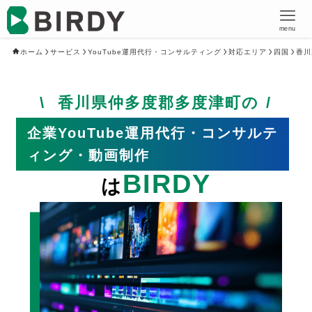
menu
ホーム
サービス
YouTube運用代行・コンサルティング
対応エリア
四国
香川
香川県仲多度郡多度津町の
企業YouTube運用代行・コンサルテ
ィング・動画制作
BIRDY
は