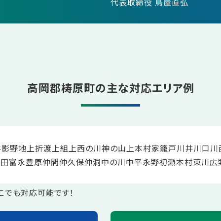
代表取締役 鳥屋直弘
高岡郡梼原町の主な対応エリア例
谷
影野地
上折渡
上組
上西の川
神の山
上本村
家籠戸
川井
川口
川
野田
富永
豊原
仲間
仲久保
仲洞
中の川
中平
永野
初瀬本村
東川
広
こでも対応可能です！