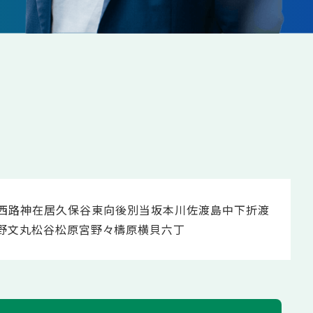
西路
神在居
久保谷
東向
後別当
坂本川
佐渡
島中
下折渡
野
文丸
松谷
松原
宮野々
檮原
横貝
六丁