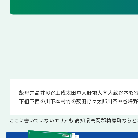
飯母
井高
井の谷
上成
太田戸
大野地
大向
大蔵谷
本も
下組
下西の川
下本村
竹の薮
田野々
太郎川
茶や谷
坪
ここに書いていないエリアも 高知県高岡郡梼原町ならど