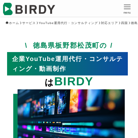
menu
ホーム
サービス
YouTube運用代行・コンサルティング
対応エリア
四国
徳島
徳島県板野郡松茂町の
企業YouTube運用代行・コンサルテ
ィング・動画制作
BIRDY
は