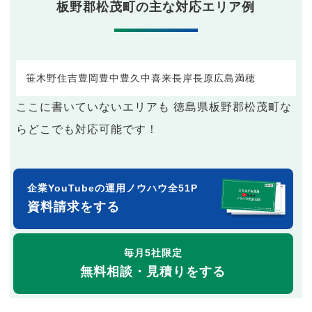
板野郡松茂町の主な対応エリア例
笹木野
住吉
豊岡
豊中
豊久
中喜来
長岸
長原
広島
満穂
ここに書いていないエリアも 徳島県板野郡松茂町な
らどこでも対応可能です！
企業YouTubeの運用ノウハウ全51P
資料請求をする
毎月5社限定
無料相談・見積りをする