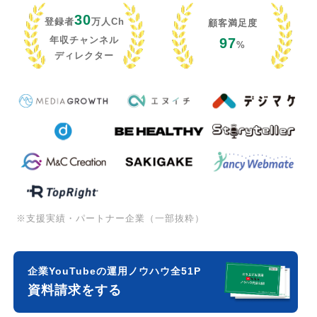
30
登録者
万人Ch
顧客満足度
年収チャンネル
97
%
ディレクター
※支援実績・パートナー企業（一部抜粋）
企業YouTubeの運用ノウハウ全51P
資料請求をする